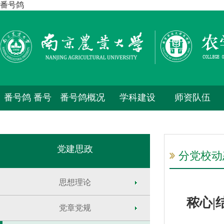
番号鸽
番号鸽 番号
番号鸽概况
学科建设
师资队伍
鸽
党建思政
分党校动
思想理论
秾心|
党章党规