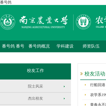
番号鸽
番号鸽 番号
番号鸽概况
学科建设
师资队伍
鸽
校友工作
校友活动
行船回港
院士风采
农学系19
杰出校友
青春永不散