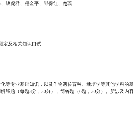
禄、钱虎君、程金平、邹保红、楚璞
测定及相关知识口试
业化等专业基础知识，以及作物遗传育种、栽培学等其他学科的
词解释题（每题
3
分，
30
分），简答题（
6
题，
30
分）。所涉及内