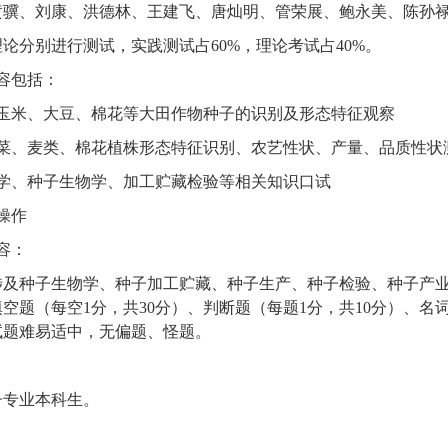
黄骥、刘康、洪德林、王建飞、唐灿明、管荣展、鲍永美、陈孙
理论分别进行测试，实践测试占
60%
，理论考试占
40%
。
容包括：
玉米、大豆、棉花等大田作物种子的识别及形态特征观察
菜、麦类、棉花植株形态特征识别、农艺性状、产量、品质性状
学、种子生物学、加工贮藏检验等相关知识口试
操作
容：
涉及种子生物学、种子加工贮藏、种子生产、种子检验、种子产
填空题（每空
1
分，共
30
分）、判断题（每题
1
分，共
10
分）、名
试题难易适中，无偏题、怪题。
子专业本科生。