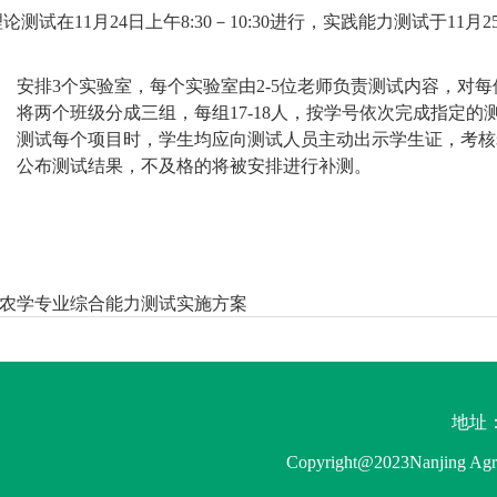
理论测试在
11
月
24
日上午
8:30
－
10:30
进行，实践能力测试于
11
月
2
）
安排
3
个实验室，每个实验室由
2-5
位老师负责测试内容，对每
）
将两个班级分成三组，每组
17-18
人，按学号依次完成指定的
）
测试每个项目时，学生均应向测试人员主动出示学生证，考核
）
公布测试结果，不及格的将被安排进行补测。
级农学专业综合能力测试实施方案
地址：
Copyright@2023Nanjing 