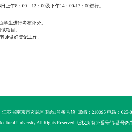
5
日上午
8
：
00
－
12
：
00
及下午
14
：
00-17
：
00
进行
。
位学生进行考核评分。
测试项目。
老师做好登记工作。
江苏省南京市玄武区卫岗1号番号鸽 邮编：210095 电话：025-843
Agricultural University.All Rights Reserved 版权所有@番号鸽-