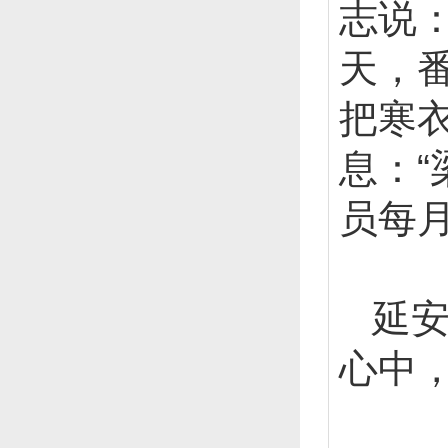
志说
天，
把寒
息：“
员每
延安
心中