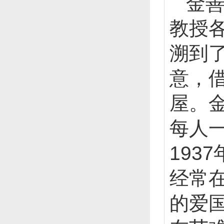
金善
教授
溯到
意，
屋。
每人
193
经常
的爱