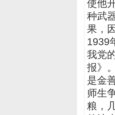
使他
种武
果，
19
我党
报》
是金
师生
粮，