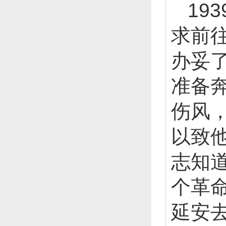
19
求前
办妥
准备
伤风
以致
志知
个革
延安